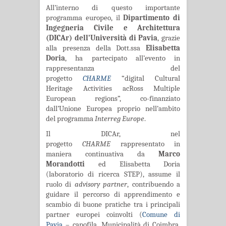
All’interno di questo importante
programma europeo, il
Dipartimento di
Ingegneria Civile e Architettura
(DICAr) dell’Università di Pavia
, grazie
alla presenza della Dott.ssa
Elisabetta
Doria
, ha partecipato all’evento in
rappresentanza del
progetto
CHARME
“digital Cultural
Heritage Activities acRoss Multiple
European regions”, co-finanziato
dall’Unione Europea proprio nell’ambito
del programma
Interreg Europe
.
Il DICAr, nel
progetto
CHARME
rappresentato in
maniera continuativa da
Marco
Morandotti
ed Elisabetta Doria
(laboratorio di ricerca STEP), assume il
ruolo di
advisory partner
, contribuendo a
guidare il percorso di apprendimento e
scambio di buone pratiche tra i principali
partner europei coinvolti (
Comune di
Pavia
– capofila, Municipalità di Coimbra,